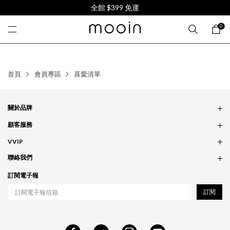
全館 $399 免運
0
首頁
會員專區
喜愛清單
關於品牌
品牌概念
顧客服務
服務條款
訂單問題
VVIP
實體門市
付款問題
會員政策
聯絡我們
配送問題
紅利累積
合作相關
訂閱電子報
退貨問題
工作職缺
訂閱