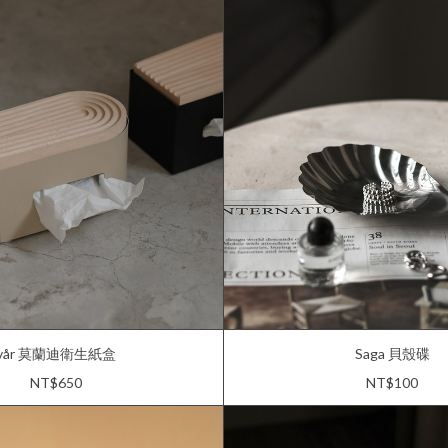
vår 莫蘭迪衛生紙盒
Saga 貝殼碟
NT$650
NT$100