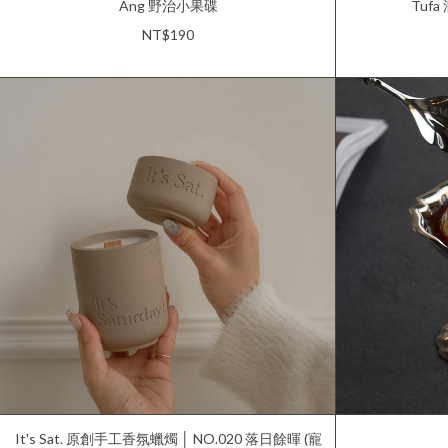
Äng 野治小果碟
Tuf
NT$190
It's Sat. 原創手工香氛蠟燭 │ NO.020 落⽇餘暉 (寵