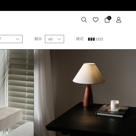
0
序
顯示
模式
60