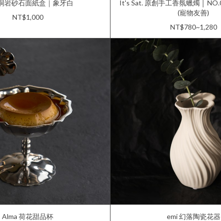
a 洞岩砂石面紙盒｜象牙白
It's Sat. 原創手工香氛蠟燭 │ N
(寵物友善)
NT$1,000
NT$780~1,280
Alma 荷花甜品杯
emi 幻落陶瓷花器