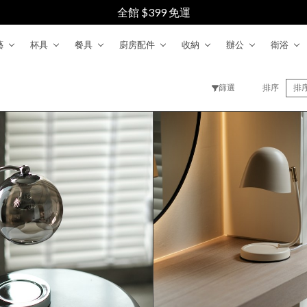
全館 $399 免運
藝
杯具
餐具
廚房配件
收納
辦公
衛浴
篩選
排序
排
清除
確認