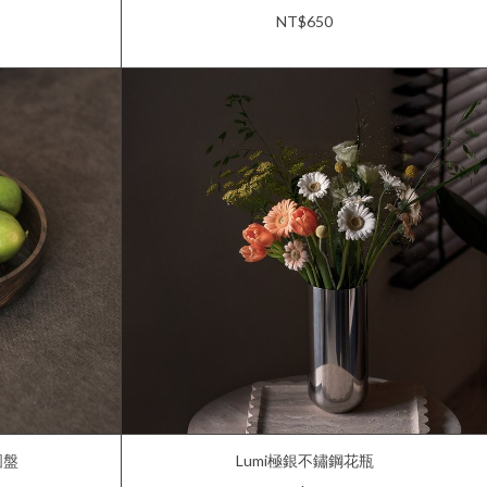
NT$650
圓盤
Lumi極銀不鏽鋼花瓶