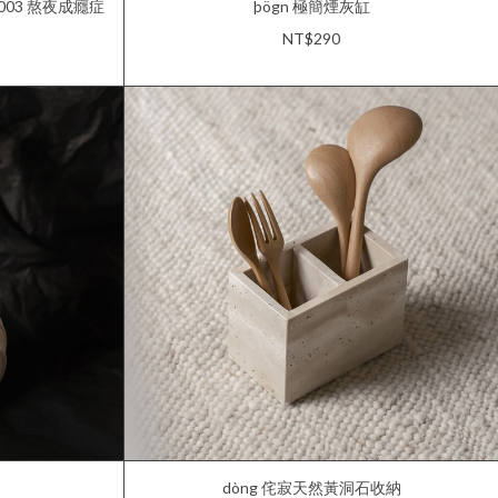
O.003 熬夜成癮症
þögn 極簡煙灰缸
NT$290
dòng 侘寂天然黃洞石收納