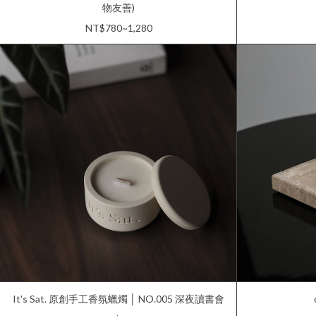
物友善)
NT$780~1,280
It's Sat. 原創手工香氛蠟燭 │ NO.005 深夜讀書會