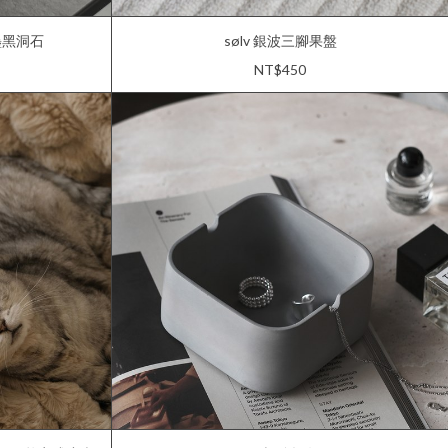
墨黑洞石
sølv 銀波三腳果盤
NT$450