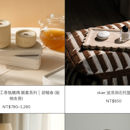
原創手工香氛蠟燭 圖書系列 │ 碧螺春 (寵
skær 波浪洞石托
物友善)
NT$850
NT$780~1,280