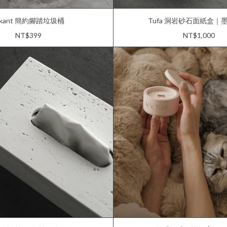
irkant 簡約腳踏垃圾桶
Tufa 洞岩砂石面紙盒｜
NT$399
NT$1,000