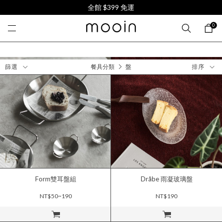
全館 $399 免運
0
篩選
餐具分類
盤
排序
Form雙耳盤組
Dråbe 雨凝玻璃盤
NT$50~190
NT$190
立即購買
立即購買