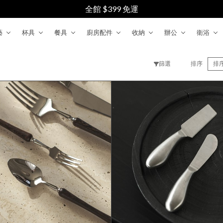
全館 $399 免運
藝
杯具
餐具
廚房配件
收納
辦公
衛浴
篩選
排序
排
清除
確認