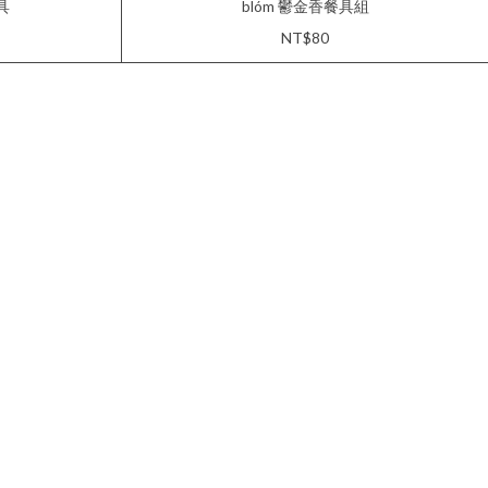
具
blóm 鬱金香餐具組
NT$80