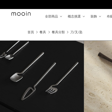
全部商品
概念挑選
裝飾
布
首頁
餐具
餐具分類
刀/叉/匙