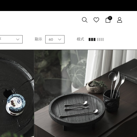
0
序
顯示
模式
60