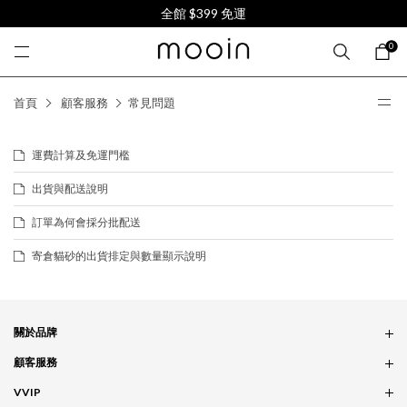
全館 $399 免運
0
首頁
顧客服務
常見問題
運費計算及免運門檻
出貨與配送說明
訂單為何會採分批配送
寄倉貓砂的出貨排定與數量顯示說明
關於品牌
品牌概念
顧客服務
服務條款
訂單問題
VVIP