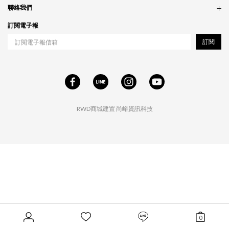
實體門市
付款問題
會員政策
聯絡我們
配送問題
紅利累積
合作相關
訂閱電子報
退貨問題
工作職缺
訂閱
RWD商城建置
尚峪資訊科技
0