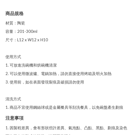
商品規格
材質：陶瓷
容量：201-300ml
尺寸：L12 x W12 x H10
使用方式
1. 可放進洗碗機和烘碗機清潔
2. 可以使用微波爐、電鍋加熱，請勿直接使用烤箱及明火加熱
3. 使用前，如在表面發現裂痕及破損請勿使用
清洗方式
1. 商品不宜使用鋼絲球或是金屬餐具等刮洗餐具，以免碗盤產生劃痕
注意事項
1. 因製程差異，會有形狀些許差異、氣泡點、凸點、黑點、劃痕及染色