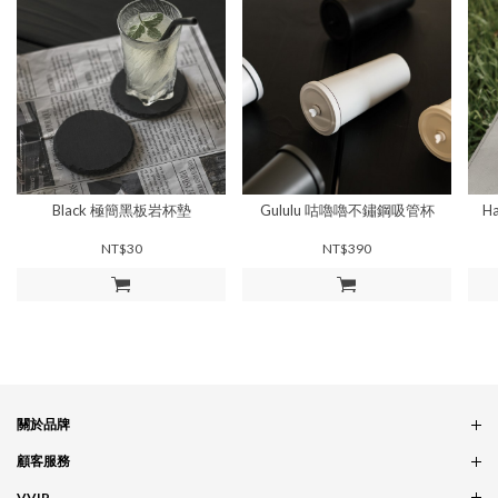
Black 極簡黑板岩杯墊
Gululu 咕嚕嚕不鏽鋼吸管杯
H
NT$30
NT$390
加入購物車
加入購物車
關於品牌
品牌概念
顧客服務
服務條款
訂單問題
VVIP