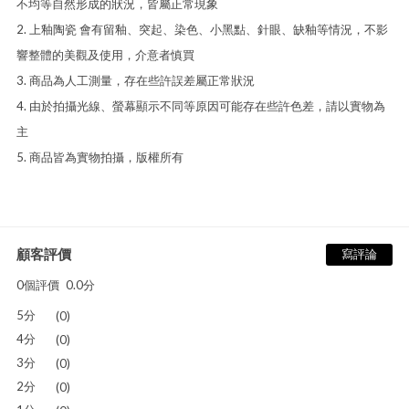
不均等自然形成的狀況，皆屬正常現象
2. 上釉陶瓷 會有留釉、突起、染色、小黑點、針眼、缺釉等情況，不影
響整體的美觀及使用，介意者慎買
3. 商品為人工測量，存在些許誤差屬正常狀況
4. 由於拍攝光線、螢幕顯示不同等原因可能存在些許色差，請以實物為
主
5. 商品皆為實物拍攝，版權所有
顧客評價
寫評論
0個評價
0.0分
5分
(0)
4分
(0)
3分
(0)
2分
(0)