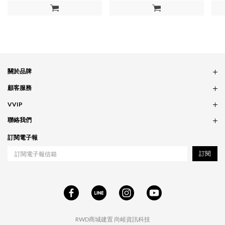
加入購物車
加入購物車
關於品牌
品牌概念
顧客服務
服務條款
訂單問題
VVIP
實體門市
付款問題
會員政策
聯絡我們
配送問題
紅利累積
合作相關
訂閱電子報
退貨問題
工作職缺
訂閱
RWD商城建置
尚峪資訊科技