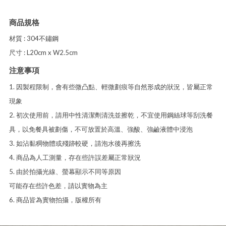
商品規格
材質 : 304不鏽鋼
尺寸 : L20cm x W2.5cm
注意事項
1. 因製程限制，會有些微凸點、輕微劃痕等自然形成的狀況，皆屬正常
現象
2. 初次使用前，請用中性清潔劑清洗並擦乾，不宜使用鋼絲球等刮洗餐
具，以免餐具被劃傷，不可放置於高溫、強酸、強鹼液體中浸泡
3. 如沾黏稠物體或殘跡較硬，請泡水後再擦洗
4. 商品為人工測量，存在些許誤差屬正常狀況
5. 由於拍攝光線、螢幕顯示不同等原因
可能存在些許色差，請以實物為主
6. 商品皆為實物拍攝，版權所有