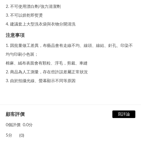
2. 不可使用漂白劑/強力清潔劑
3. 不可以烘乾即熨燙
4. 建議套上大型洗衣袋與衣物分開清洗
注意事項
1. 因批量做工差異，布藝品會有走線不均、線頭、線結、針孔、印染不
均勻印刷小色斑；
棉麻、絨布表面會有顆粒、浮毛，剪裁、車縫
2. 商品為人工測量，存在些許誤差屬正常狀況
3. 由於拍攝光線、螢幕顯示不同等原因
顧客評價
寫評論
0個評價
0.0分
5分
(0)