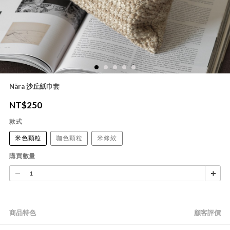
Nära 沙丘紙巾套
NT$
250
款式
米色顆粒
咖色顆粒
米條紋
購買數量
商品特色
顧客評價