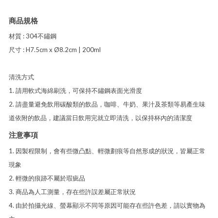
商品規格
材質 : 304不鏽鋼
尺寸 : H7.5cm x Ø8.2cm | 200ml
清洗方式
1. 請用軟式海綿刷洗，可保持不鏽鋼表面光滑度
2. 請盡量避免飲用碳酸類的飲品，咖啡、牛奶、果汁及茶類等易產生味
道依附的飲品，建議當日飲用完就立即清洗，以保持杯內的清潔度
注意事項
1. 因製程限制，會有些微凸點、輕微劃痕等自然形成的狀況，皆屬正常
現象
2. 輕微的痕跡不屬於瑕疵品
3. 商品為人工測量，存在些許誤差屬正常狀況
4. 由於拍攝光線、螢幕顯示不同等原因可能存在些許色差，請以實物為