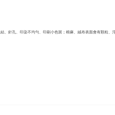
、線結、針孔、印染不均勻、印刷小色斑；棉麻、絨布表面會有顆粒、