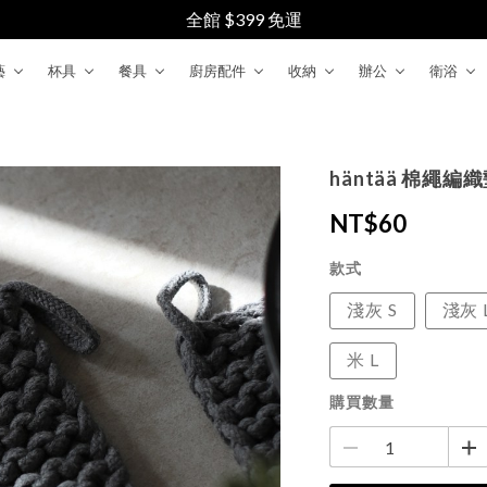
全館 $399 免運
藝
杯具
餐具
廚房配件
收納
辦公
衛浴
häntää 棉繩編
NT$
60
款式
淺灰 S
淺灰 
米 L
購買數量