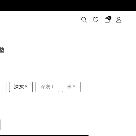
0
織墊
L
深灰 S
深灰 L
米 S