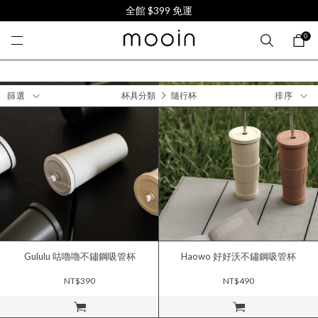
全館 $399 免運
0
篩選
杯具分類
隨行杯
排序
Gululu 咕嚕嚕不鏽鋼吸管杯
Haowo 好好沃不鏽鋼吸管杯
NT$390
NT$490
立即購買
立即購買