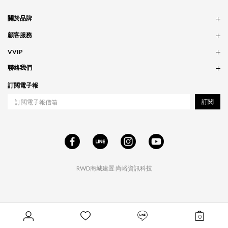
關於品牌
品牌概念
顧客服務
服務條款
訂單問題
VVIP
實體門市
付款問題
會員政策
聯絡我們
配送問題
紅利累積
合作相關
訂閱電子報
退貨問題
工作職缺
訂閱
RWD商城建置
尚峪資訊科技
0